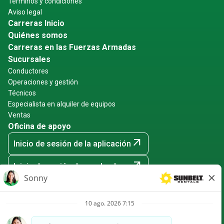
Términos y condiciones
Aviso legal
Carreras Inicio
Quiénes somos
Carreras en las Fuerzas Armadas
Sucursales
Conductores
Operaciones y gestión
Técnicos
Especialista en alquiler de equipos
Ventas
Oficina de apoyo
arrow_outward
Inicio de sesión de la aplicación
arrow_outward
Inicio de sesión de empleados
arrow_outward
Eventos de contratación
Sunbelt Rentals es un empleador que ofrece igualdad de