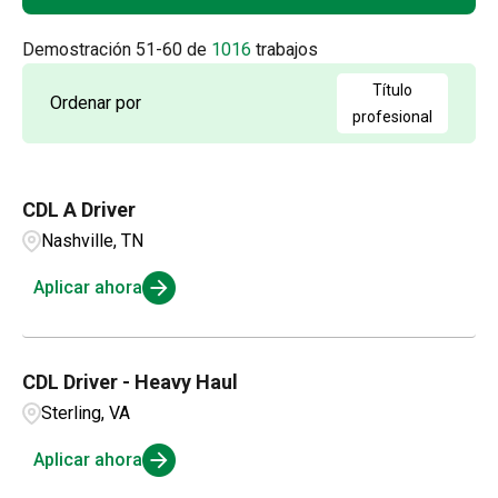
Albany
1
Accounting
2
Arkansas
4
Demostración
51
-
60
de
1016
trabajos
Albuquerque
2
Admin / Clerical
1
British Columbia
21
Título
Ordenar por
Aldergrove
1
profesional
AP
2
California
63
Alexandria
1
Applications and Innovation
3
Colorado
15
CDL A Driver
Amarillo
3
Business Intelligence
1
Nashville, TN
Connecticut
4
Ambridge
1
Compensation and Benefits
2
Aplicar ahora
Andalusia
1
Compliance and Legal
1
CDL Driver - Heavy Haul
Customer Service
3
Sterling, VA
Aplicar ahora