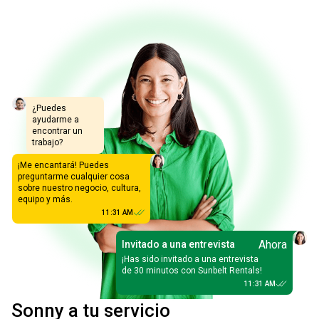
¿Puedes
ayudarme a
encontrar un
trabajo?
¡Me encantará! Puedes
preguntarme cualquier cosa
sobre nuestro negocio, cultura,
equipo y más.
11:31 AM
Ahora
Invitado a una entrevista
¡Has sido invitado a una entrevista
de 30 minutos con Sunbelt Rentals!
11:31 AM
Sonny a tu servicio