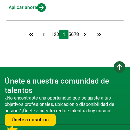
Aplicar ahora
1
2
3
4
5
6
7
8
arrow_upward
Únete a nuestra comunidad de
talentos
¿No encontraste una oportunidad que se ajuste a tus
objetivos profesionales, ubicación o disponibilidad de
horario? ¡Únete a nuestra red de talentos hoy mismo!
Únete a nosotros