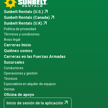
arrow_outward
Sunbelt Rentals (U.S.)
arrow_outward
Sunbelt Rentals (Canada)
arrow_outward
Sunbelt Rentals (U.K)
Política de privacidad
Términos y condiciones
Aviso legal
Carreras Inicio
Quiénes somos
Carreras en las Fuerzas Armadas
Sucursales
Conductores
Operaciones y gestión
Técnicos
Especialista en alquiler de equipos
Ventas
Oficina de apoyo
arrow_outward
Inicio de sesión de la aplicación