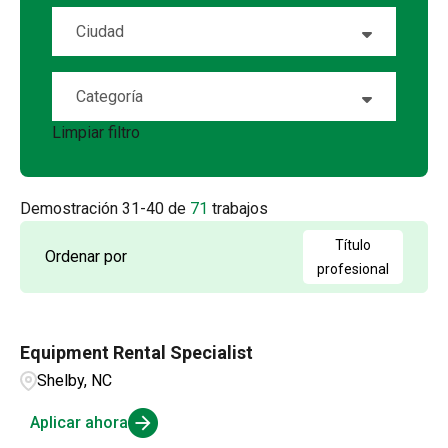
Alberta
1
Ciudad
British Columbia
5
Abeline
1
Categoría
California
1
Asheville
1
Limpiar filtro
Equipment Rental
71
Colorado
2
Avon
1
Florida
4
Demostración
31
-
40
de
71
trabajos
Barre
1
Georgia
3
Título
Ordenar por
Boca Raton
1
profesional
Hawaii
1
Brampton
1
Illinois
4
Equipment Rental Specialist
Brighton
1
Shelby, NC
Indiana
1
Cape Girardeau
2
Aplicar ahora
Cayce
1