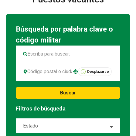
Desplazarse
Use your location
Buscar
Filtros de búsqueda
Estado