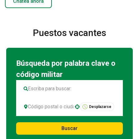
Chatea ahora
Puestos vacantes
Desplazarse
Use your location
Buscar