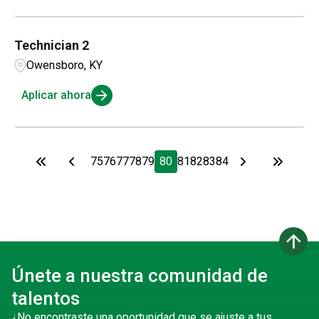
Technician 2
Owensboro, KY
Aplicar ahora
75
76
77
78
79
80
81
82
83
84
arrow_upward
Únete a nuestra comunidad de
talentos
¿No encontraste una oportunidad que se ajuste a tus