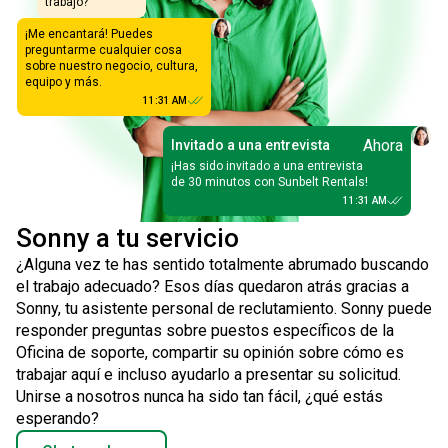
trabajo?
¡Me encantará! Puedes
preguntarme cualquier cosa
sobre nuestro negocio, cultura,
equipo y más.
11:31 AM
Ahora
Invitado a una entrevista
¡Has sido invitado a una entrevista
de 30 minutos con Sunbelt Rentals!
11:31 AM
Sonny a tu servicio
¿Alguna vez te has sentido totalmente abrumado buscando
el trabajo adecuado? Esos días quedaron atrás gracias a
Sonny, tu asistente personal de reclutamiento. Sonny puede
responder preguntas sobre puestos específicos de la
Oficina de soporte, compartir su opinión sobre cómo es
trabajar aquí e incluso ayudarlo a presentar su solicitud.
Unirse a nosotros nunca ha sido tan fácil, ¿qué estás
esperando?