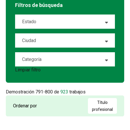
Filtros de búsqueda
Estado
Alabama
15
Ciudad
Alaska
1
Abeline
6
Categoría
Alberta
20
Airway Heights
1
Limpiar filtro
Dispatch
7
Arizona
16
Albany
1
Driver
136
Arkansas
5
Demostración
791
-
800
de
923
trabajos
Albuquerque
2
E/D
35
British Columbia
20
Título
Ordenar por
Aldergrove
1
profesional
Equipment Rental
67
California
54
Alexandria
1
Field Leadership
2
Colorado
15