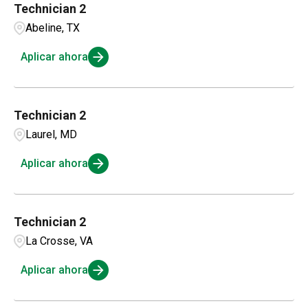
Technician 2
Amarillo
3
Mechanics
276
Abeline, TX
Connecticut
4
Ambridge
1
OSR
86
Aplicar ahora
Andalusia
1
Parts and Inventory
3
Technician 2
Service Management
23
Laurel, MD
Aplicar ahora
Technician 2
La Crosse, VA
Aplicar ahora