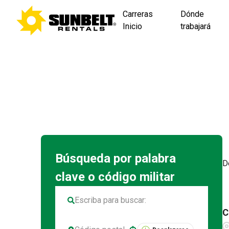
Carreras
Dónde
Inicio
trabajará
D
C