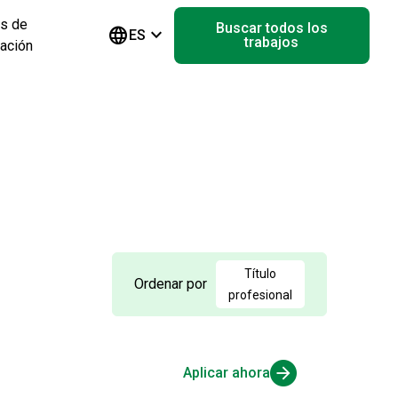
s de
Buscar todos los
language
keyboard_arrow_down
ES
trabajos
tación
Título
Ordenar por
profesional
Aplicar ahora