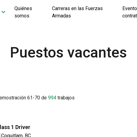
Quiénes
Carreras en las Fuerzas
Evento
keyboard_arrow_down
somos
Armadas
contra
Puestos vacantes
emostración
61
-
70
de
994
trabajos
lass 1 Driver
Coquitlam, BC