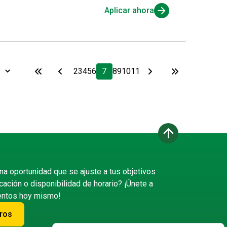
Aplicar ahora
2
3
4
5
6
7
8
9
10
11
arrow_upward
na oportunidad que se ajuste a tus objetivos
cación o disponibilidad de horario? ¡Únete a
lentos hoy mismo!
ros