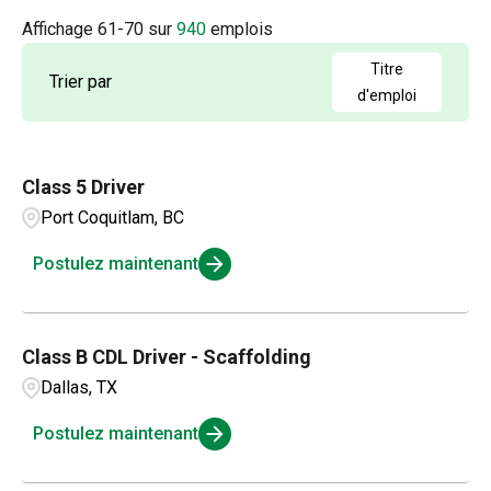
Driver
139
Arkansas
4
Affichage
61
-
70
sur
940
emplois
Albuquerque
2
E/D
35
British Columbia
20
Titre
Trier par
Aldergrove
1
d'emploi
Equipment Rental
71
California
54
Alexandria
1
Field Leadership
2
Colorado
15
Class 5 Driver
Amarillo
3
Mechanics
279
Port Coquitlam, BC
Connecticut
4
Ambridge
1
OSR
88
Postulez maintenant
Andalusia
1
Parts and Inventory
3
Class B CDL Driver - Scaffolding
Service Management
22
Dallas, TX
Postulez maintenant