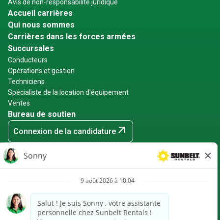
Avis de non-responsabilité juridique
Accueil carrières
Qui nous sommes
Carrières dans les forces armées
Succursales
Conducteurs
Opérations et gestion
Techniciens
Spécialiste de la location d'équipement
Ventes
Bureau de soutien
arrow_outward
Connexion de la candidature
arrow_outward
Connexion des employés
arrow_outward
Événements de recrutement
Sunbelt Rentals est un employeur garantissant l'égalité des
chances : minorités/femmes/handicapés/anciens