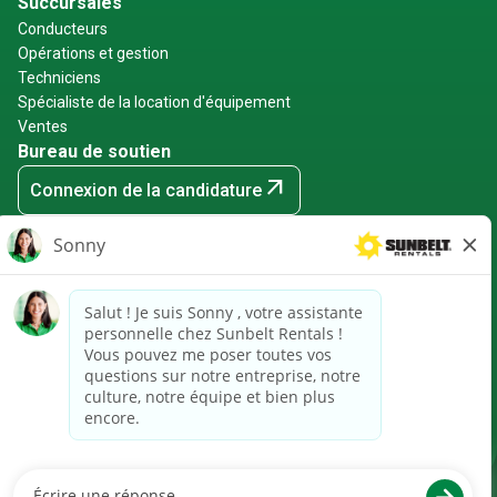
Succursales
Conducteurs
Opérations et gestion
Techniciens
Spécialiste de la location d'équipement
Ventes
Bureau de soutien
arrow_outward
Connexion de la candidature
arrow_outward
Connexion des employés
arrow_outward
Événements de recrutement
Sunbelt Rentals est un employeur garantissant l'égalité des
chances : minorités/femmes/handicapés/anciens
combattants et tout autre motif protégé.
arrow_outward
Avis CRPA