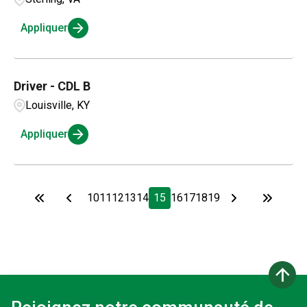
Appliquer
Driver - CDL B
Louisville, KY
Appliquer
10
11
12
13
14
15
16
17
18
19
arrow_upward