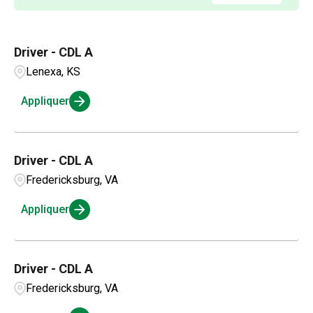
AP
2
California
62
Aldergrove
1
Applications and Innovation
3
Colorado
15
Driver - CDL A
Alexandria
1
Business Intelligence
1
Lenexa, KS
Connecticut
3
Amarillo
3
Compensation and Benefits
1
Appliquer
Ambridge
1
Compliance and Legal
1
Driver - CDL A
Customer Service
2
Fredericksburg, VA
Appliquer
Driver - CDL A
Fredericksburg, VA