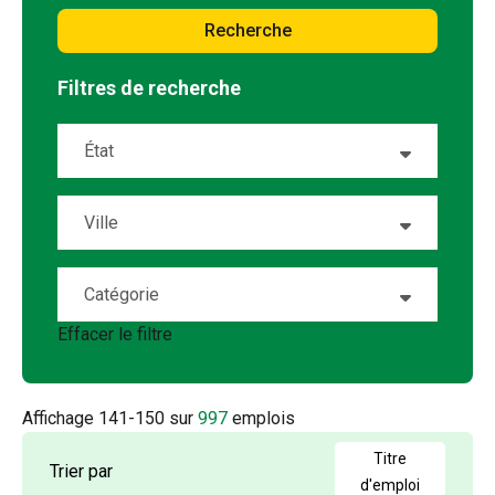
Recherche
Filtres de recherche
État
Alabama
15
Ville
Alaska
1
Abeline
7
Catégorie
Alberta
20
Airway Heights
1
Effacer le filtre
Account Management
4
Arizona
20
Akron
1
Accounting
2
Arkansas
5
Affichage
141
-
150
sur
997
emplois
Albany
1
Admin / Clerical
1
British Columbia
20
Titre
Trier par
Albuquerque
2
d'emploi