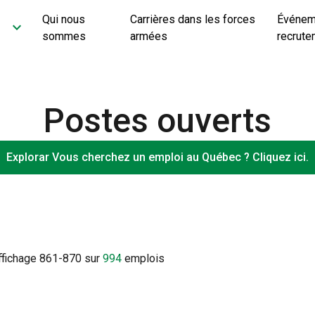
Qui nous
Carrières dans les forces
Événem
keyboard_arrow_down
sommes
armées
recrute
Postes ouverts
Explorar Vous cherchez un emploi au Québec ? Cliquez ici.
ffichage
861
-
870
sur
994
emplois