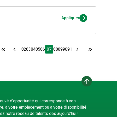
Appliquer
82
83
84
85
86
87
88
89
90
91
arrow_upward
rouvé d'opportunité qui corresponde à vos
ère, à votre emplacement ou à votre disponibilité
nez notre réseau de talents dès aujourd'hui !