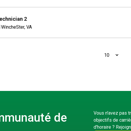
echnician 2
WincheSter, VA
Vous n'avez pas t
ommunauté de
objectifs de carri
d'horaire ? Rejoig