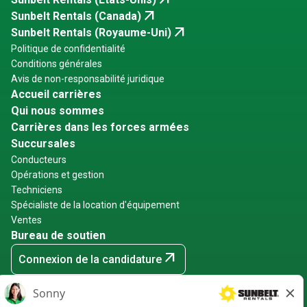
arrow_outward
arrow_outward
Sunbelt Rentals (Canada)
arrow_outward
Sunbelt Rentals (Royaume-Uni)
Politique de confidentialité
Conditions générales
Avis de non-responsabilité juridique
Accueil carrières
Qui nous sommes
Carrières dans les forces armées
Succursales
Conducteurs
Opérations et gestion
Techniciens
Spécialiste de la location d'équipement
Ventes
Bureau de soutien
arrow_outward
Connexion de la candidature
arrow_outward
Connexion des employés