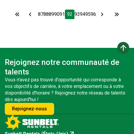
87
88
89
90
91
92
93
94
95
96
arrow_upward
Rejoignez notre communauté de
talents
Vous n'avez pas trouvé d'opportunité qui corresponde à
vos objectifs de carrière, à votre emplacement ou à votre
disponibilité d'horaire ? Rejoignez notre réseau de talents
dès aujourd'hui !
Rejoignez-nous
Sunbelt Rentals (États-Unis)