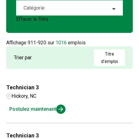
Abeline
7
Catégorie
Alberta
20
Airway Heights
1
Effacer le filtre
Account Management
5
Arizona
18
Albany
1
Accounting
2
Arkansas
4
Affichage
911
-
920
sur
1016
emplois
Albuquerque
2
Admin / Clerical
1
British Columbia
21
Titre
Trier par
Aldergrove
1
d'emploi
AP
2
California
63
Alexandria
1
Applications and Innovation
3
Colorado
15
Technician 3
Amarillo
3
Business Intelligence
1
Hickory, NC
Connecticut
4
Ambridge
1
Compensation and Benefits
2
Postulez maintenant
Andalusia
1
Compliance and Legal
1
Technician 3
Customer Service
3