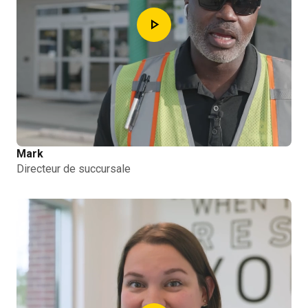
play_arrow
Mark
Directeur de succursale