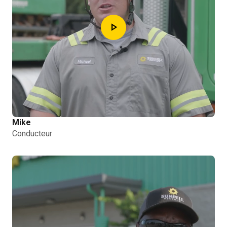
play_arrow
Mike
Conducteur