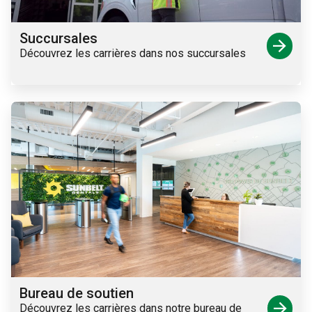
Succursales
arrow_forward
Découvrez les carrières dans nos succursales
Bureau de soutien
arrow_forward
Découvrez les carrières dans notre bureau de