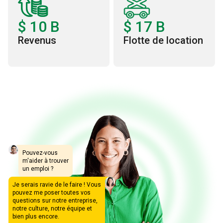
$
10
B
$
17
B
Revenus
Flotte de location
Pouvez-vous
m'aider à trouver
un emploi ?
Je serais ravie de le faire ! Vous
pouvez me poser toutes vos
questions sur notre entreprise,
notre culture, notre équipe et
bien plus encore.