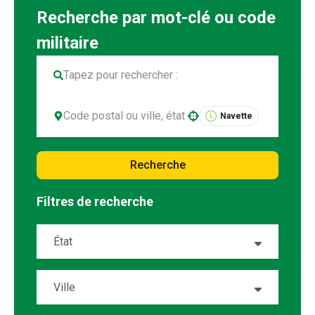
Navette
Use your location
Recherche
Filtres de recherche
État
Alabama
15
Ville
Alaska
1