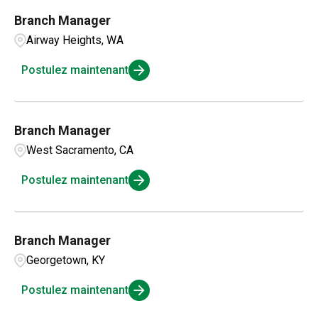
Applications and Innovation
3
Colorado
15
Branch Manager
Amarillo
3
Business Intelligence
1
Airway Heights, WA
Connecticut
4
Ambridge
1
Compensation and Benefits
2
Postulez maintenant
Andalusia
1
Compliance and Legal
1
Branch Manager
Customer Service
2
West Sacramento, CA
Postulez maintenant
Branch Manager
Georgetown, KY
Postulez maintenant