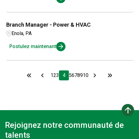
Branch Manager - Power & HVAC
Enola, PA
Postulez maintenant
1
2
3
4
5
6
7
8
9
10
arrow_upward
Rejoignez notre communauté de
talents