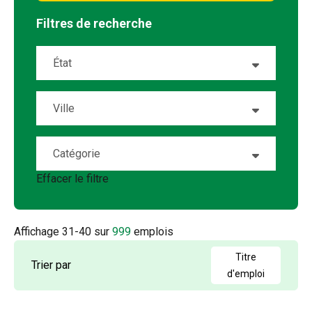
Filtres de recherche
État
Alabama
15
Ville
Alaska
1
Abeline
7
Catégorie
Alberta
20
Airway Heights
1
Effacer le filtre
Account Management
5
Arizona
18
Albany
1
Accounting
2
Arkansas
5
Affichage
31
-
40
sur
999
emplois
Albuquerque
2
Admin / Clerical
1
British Columbia
21
Titre
Trier par
Aldergrove
1
d'emploi
AP
2
California
64
Alexandria
1