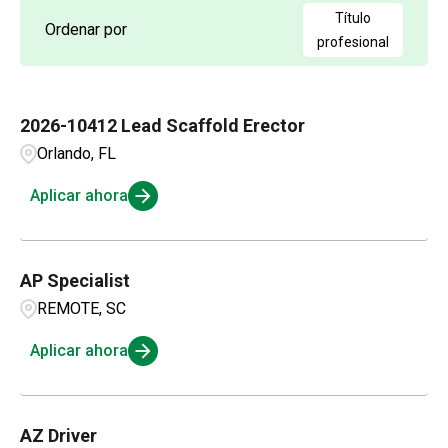
Admin / Clerical
1
British Columbia
21
Título
Ordenar por
Aldergrove
1
profesional
AP
2
California
63
Alexandria
1
Applications and Innovation
3
Colorado
15
2026-10412 Lead Scaffold Erector
Amarillo
3
Business Intelligence
1
Orlando, FL
Connecticut
4
Ambridge
1
Compensation and Benefits
2
Aplicar ahora
Andalusia
1
Compliance and Legal
1
AP Specialist
Customer Service
3
REMOTE, SC
Aplicar ahora
AZ Driver