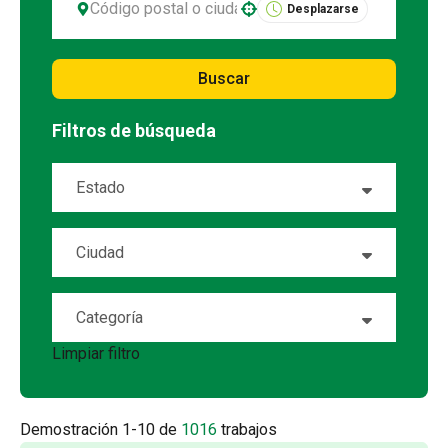
Desplazarse
Use your location
Buscar
Filtros de búsqueda
Estado
Alabama
15
Ciudad
Alaska
1
Abeline
7
Categoría
Alberta
20
Airway Heights
1
Limpiar filtro
Account Management
5
Arizona
18
Albany
1
Accounting
2
Arkansas
4
Demostración
1
-
10
de
1016
trabajos
Albuquerque
2