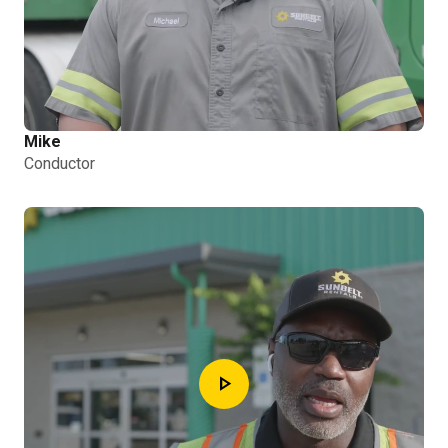
Mike
Conductor
play_arrow