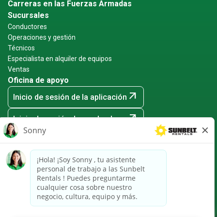
Carreras en las Fuerzas Armadas
Sucursales
Conductores
Operaciones y gestión
Técnicos
Especialista en alquiler de equipos
Ventas
Oficina de apoyo
arrow_outward
Inicio de sesión de la aplicación
arrow_outward
Inicio de sesión de empleados
arrow_outward
Eventos de contratación
Sunbelt Rentals es un empleador que ofrece igualdad de
oportunidades: minorías, mujeres, discapacitados,
veteranos y cualquier otro motivo protegido.
arrow_outward
Aviso de CRPA