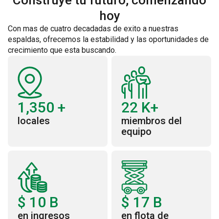
Construye tu futuro, comenzando
hoy
Con mas de cuatro decadadas de exito a nuestras
espaldas, ofrecemos la estabilidad y las oportunidades de
crecimiento que esta buscando.
1,350
+
22
K+
locales
miembros del
equipo
$
10
B
$
17
B
en ingresos
en flota de