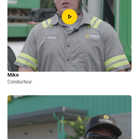
play_arrow
Mike
Conducteur