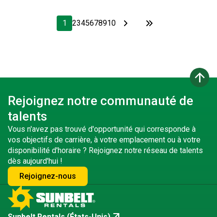
1
2
3
4
5
6
7
8
9
10
arrow_upward
Rejoignez notre communauté de
talents
Vous n'avez pas trouvé d'opportunité qui corresponde à
vos objectifs de carrière, à votre emplacement ou à votre
disponibilité d'horaire ? Rejoignez notre réseau de talents
dès aujourd'hui !
Rejoignez-nous
Sunbelt Rentals (États-Unis)