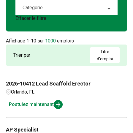
Abeline
7
Catégorie
Alberta
19
Airway Heights
1
Effacer le filtre
Account Management
6
Arizona
17
Albany
1
Accounting
2
Arkansas
4
Affichage
1
-
10
sur
1000
emplois
Albuquerque
2
Admin / Clerical
1
British Columbia
21
Titre
Trier par
Aldergrove
1
d'emploi
AP
2
California
64
Alexandria
1
Applications and Innovation
3
Colorado
15
2026-10412 Lead Scaffold Erector
Amarillo
3
Business Intelligence
1
Orlando, FL
Connecticut
4
Ambridge
1
Compensation and Benefits
2
Postulez maintenant
Andalusia
1
Compliance and Legal
1
AP Specialist
Customer Service
3