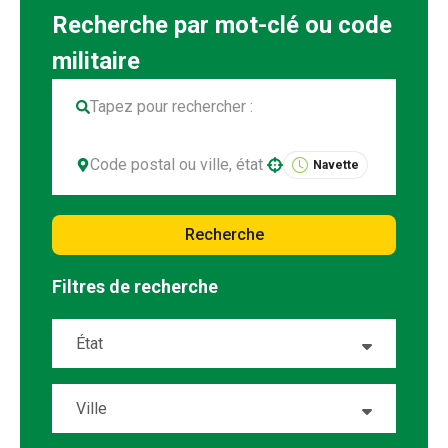
Navette
Use your location
Recherche
Filtres de recherche
État
Alabama
15
Ville
Alaska
1