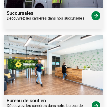
Succursales
arrow_forward
Découvrez les carrières dans nos succursales
Bureau de soutien
arrow_forward
Découvrez les carrières dans notre bureau de