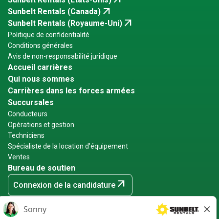
arrow_outward
arrow_outward
Sunbelt Rentals (Canada)
arrow_outward
Sunbelt Rentals (Royaume-Uni)
Politique de confidentialité
Conditions générales
Avis de non-responsabilité juridique
Accueil carrières
Qui nous sommes
Carrières dans les forces armées
Succursales
Conducteurs
Opérations et gestion
Techniciens
Spécialiste de la location d'équipement
Ventes
Bureau de soutien
arrow_outward
Connexion de la candidature
arrow_outward
Connexion des employés