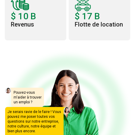
$
10
B
$
17
B
Revenus
Flotte de location
Pouvez-vous
m'aider à trouver
un emploi ?
Je serais ravie de le faire ! Vous
pouvez me poser toutes vos
questions sur notre entreprise,
notre culture, notre équipe et
bien plus encore.